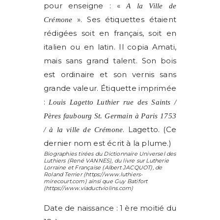
pour enseigne : «
A la Ville de
». Ses étiquettes étaient
Crémone
rédigées soit en français, soit en
italien ou en latin. Il copia Amati,
mais sans grand talent. Son bois
est ordinaire et son vernis sans
grande valeur. Étiquette imprimée
:
Louis Lagetto Luthier rue des Saints /
Pères faubourg St. Germain à Paris 1753
. Lagetto. (Ce
/ à la ville de Crémone
dernier nom est écrit à la plume.)
Biographies tirées du Dictionnaire Universel des
Luthiers (
René VANNES
), du livre sur Lutherie
Lorraine et Française (
Albert JACQUOT
), de
Roland Terrier
(https://www.luthiers-
mirecourt.com) ainsi que
Guy Batifort
(https://www.viaductviolins.com)
Date de naissance : 1 ère moitié du