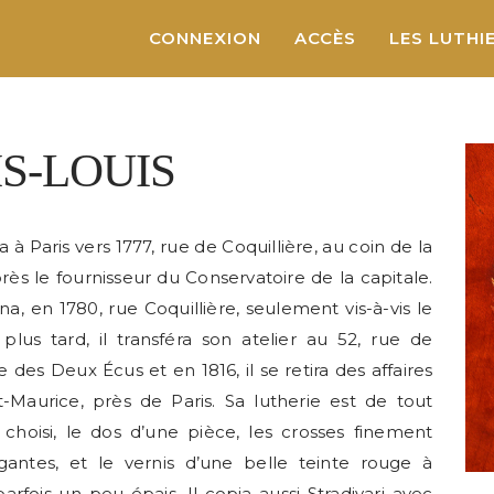
CONNEXION
ACCÈS
LES LUTHI
S-LOUIS
xa à Paris vers 1777, rue de Coquillière, au coin de la
ès le fournisseur du Conservatoire de la capitale.
rna, en 1780, rue Coquillière, seulement vis-à-vis le
us tard, il transféra son atelier au 52, rue de
 des Deux Écus et en 1816, il se retira des affaires
Maurice, près de Paris. Sa lutherie est de tout
choisi, le dos d’une pièce, les crosses finement
égantes, et le vernis d’une belle teinte rouge à
parfois un peu épais. Il copia aussi Stradivari avec