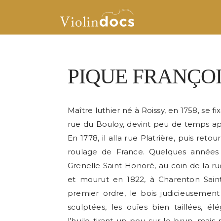
PIQUE FRANÇOI
Maître luthier né à Roissy, en 1758, se fi
rue du Bouloy, devint peu de temps apr
En 1778, il alla rue Platrière, puis retou
roulage de France. Quelques années pl
Grenelle Saint-Honoré, au coin de la rue
et mourut en 1822, à Charenton Saint-
premier ordre, le bois judicieusement 
sculptées, les ouïes bien taillées, él
l’huile tirant un peu sur le brun, mais 