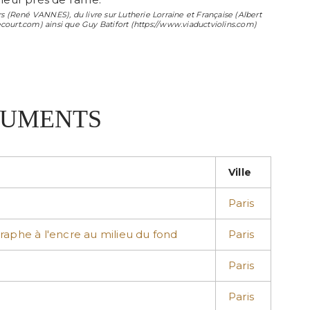
s (
René VANNES
), du livre sur Lutherie Lorraine et Française (
Albert
ecourt.com) ainsi que
Guy Batifort
(https://www.viaductviolins.com)
TRUMENTS
Ville
Paris
raphe à l'encre au milieu du fond
Paris
Paris
Paris