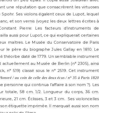
ivant une réputation que consacrèrent les virtuoses
e Spohr. Ses violons égalent ceux de Lupot, lequel
lanc, et son vernis (voyez les deux lettres écrites à
onstant Pierre: Les facteurs d’instruments de
illa aussi pour Lupot, ce qui expliquerait certaines
deux maîtres. Le Musée du Conservatoire de Paris
pour le père du biographe Jules Gallay en 1810. Le
 théorbe daté de 1779. Un semblable instrument
t actuellement au Musée de Berlin (n° 2305), ainsi
ck, n° 519) classé sous le n° 2519. Cet instrument
Honoré / au coin de celle des deux écus / n° 35 à Paris 1820
ne personne qui continua l’affaire à son nom ?). Les
r totale, 58 cm. 1/2. Longueur du corps, 36 cm.
ieure, 21 cm. Éclisses, 3 et 3 cm. Ses violoncelles
 son étiquette imprimée. Il marquait aussi son nom
rieur près de l’âme.