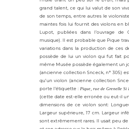
grand talent, ce qui lui valut de son v
de son temps, entre autres le violonist
maintes fois lui fournit des violons en b
Lupot, publiées dans l’ouvrage de C
musique). Il est probable que Pique trava
variations dans la production de ces 
possède de lui un violon qui fut fait 
même Musée possède également un joli
(ancienne collection Snceck, n° 305) es
qu’un violon (ancienne collection Snce
porte l’étiquette :
Pique, rue de Grenelle Si 
(cette date est-elle erronée ou eut-il u
dimensions de ce violon sont: Longueu
Largeur supérieure, 17 cm. Largeur infér
sont extrêmement rares. Il usait peu de
et son adresse sur le bois même à l’inté