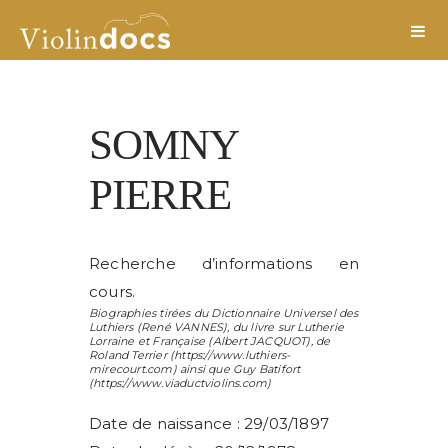
SOMNY
PIERRE
Recherche d’informations en
cours.
Biographies tirées du Dictionnaire Universel des
Luthiers (
René VANNES
), du livre sur Lutherie
Lorraine et Française (
Albert JACQUOT
), de
Roland Terrier
(https://www.luthiers-
mirecourt.com) ainsi que
Guy Batifort
(https://www.viaductviolins.com)
Date de naissance : 29/03/1897