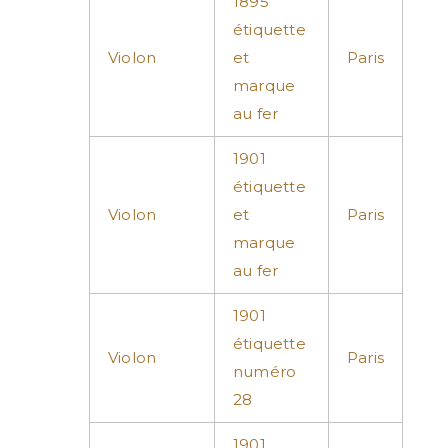
1895
étiquette
Violon
et
Paris
marque
au fer
1901
étiquette
Violon
et
Paris
marque
au fer
1901
étiquette
Violon
Paris
numéro
28
1901