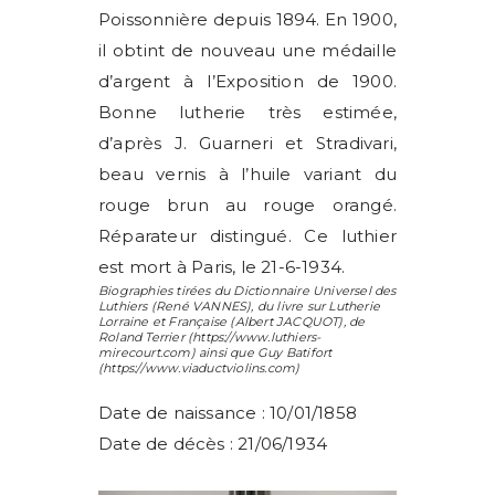
Poissonnière depuis 1894. En 1900,
il obtint de nouveau une médaille
d’argent à l’Exposition de 1900.
Bonne lutherie très estimée,
d’après J. Guarneri et Stradivari,
beau vernis à l’huile variant du
rouge brun au rouge orangé.
Réparateur distingué. Ce luthier
est mort à Paris, le 21-6-1934.
Biographies tirées du Dictionnaire Universel des
Luthiers (
René VANNES
), du livre sur Lutherie
Lorraine et Française (
Albert JACQUOT
), de
Roland Terrier
(https://www.luthiers-
mirecourt.com) ainsi que
Guy Batifort
(https://www.viaductviolins.com)
Date de naissance : 10/01/1858
Date de décès : 21/06/1934