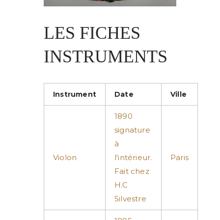
LES FICHES
INSTRUMENTS
Instrument
Date
Ville
1890
signature
à
Violon
l'intérieur.
Paris
Fait chez
H.C
Silvestre