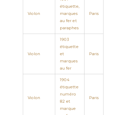
étiquette,
Violon
marques
Paris
au fer et
paraphes
1903
étiquette
Violon
et
Paris
marques
au fer
1904
étiquette
numéro
Violon
Paris
82 et
marque