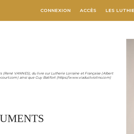
CONNEXION
ACCÈS
LES LUTHI
s (
René VANNES
), du livre sur Lutherie Lorraine et Française (
Albert
ecourt.com) ainsi que
Guy Batifort
(https://www.viaductviolins.com)
TRUMENTS