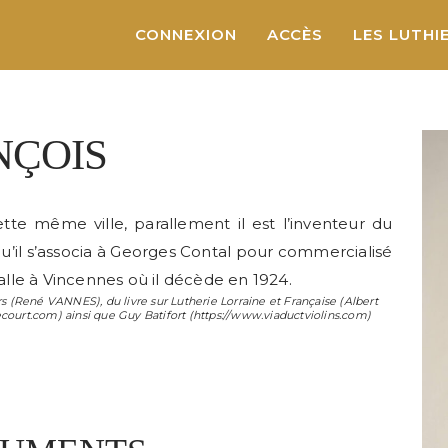
CONNEXION
ACCÈS
LES LUTHI
NÇOIS
tte même ville, parallement il est l’inventeur du
 qu’il s’associa à Georges Contal pour commercialisé
nstalle à Vincennes où il décède en 1924.
s (
René VANNES
), du livre sur Lutherie Lorraine et Française (
Albert
ecourt.com) ainsi que
Guy Batifort
(https://www.viaductviolins.com)