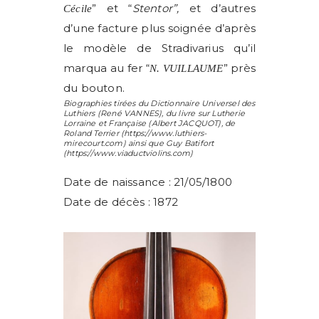
” et “
Stentor”,
et d’autres
Cécile
d’une facture plus soignée d’après
le modèle de Stradivarius qu’il
marqua au fer “
” près
N. VUILLAUME
du bouton.
Biographies tirées du Dictionnaire Universel des
Luthiers (
René VANNES
), du livre sur Lutherie
Lorraine et Française (
Albert JACQUOT
), de
Roland Terrier
(https://www.luthiers-
mirecourt.com) ainsi que
Guy Batifort
(https://www.viaductviolins.com)
Date de naissance : 21/05/1800
Date de décès : 1872