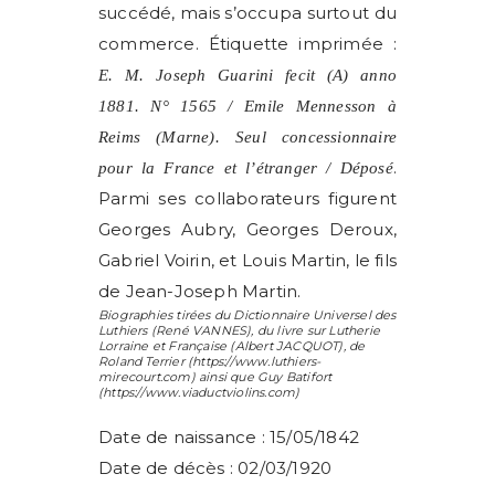
succédé, mais s’occupa surtout du
commerce. Étiquette imprimée :
E. M. Joseph Guarini fecit (A) anno
1881. N° 1565 / Emile Mennesson à
Reims (Marne). Seul concessionnaire
.
pour la France et l’étranger / Déposé
Parmi ses collaborateurs figurent
Georges Aubry, Georges Deroux,
Gabriel Voirin, et Louis Martin, le fils
de Jean-Joseph Martin.
Biographies tirées du Dictionnaire Universel des
Luthiers (
René VANNES
), du livre sur Lutherie
Lorraine et Française (
Albert JACQUOT
), de
Roland Terrier
(https://www.luthiers-
mirecourt.com) ainsi que
Guy Batifort
(https://www.viaductviolins.com)
Date de naissance : 15/05/1842
Date de décès : 02/03/1920