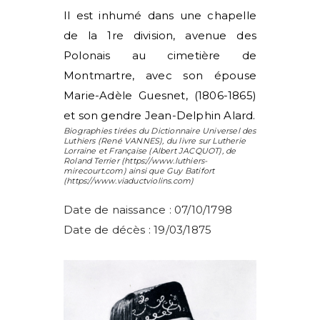
Il est inhumé dans une chapelle
de la 1
re
division, avenue des
Polonais au cimetière de
Montmartre, avec son épouse
Marie-Adèle Guesnet, (1806-1865)
et son gendre Jean-Delphin Alard.
Biographies tirées du Dictionnaire Universel des
Luthiers (
René VANNES
), du livre sur Lutherie
Lorraine et Française (
Albert JACQUOT
), de
Roland Terrier
(https://www.luthiers-
mirecourt.com) ainsi que
Guy Batifort
(https://www.viaductviolins.com)
Date de naissance : 07/10/1798
Date de décès : 19/03/1875