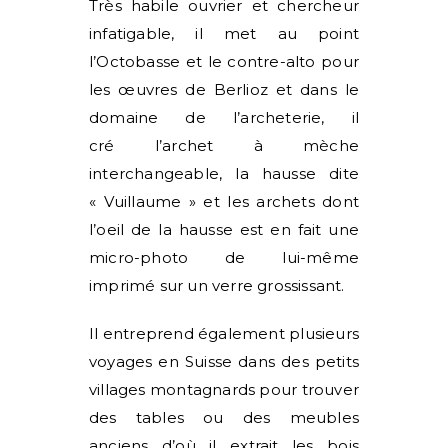
Très habile ouvrier et chercheur
infatigable, il
met
au
point
l’
O
ctobasse et le contre-alto pour
les œuvres de Berlioz
et d
ans le
domaine de l’archeterie, il
cré
l’archet à mèche
interchangeable,
la hausse dite
« Vuillaume » et les archets dont
l’oeil de la hausse est en fait une
micro-photo de lui-même
imprimé sur un verre grossissant.
Il
entreprend
également plusieurs
voyages en Suisse dans des petits
villages montagnards pour trouver
des tables ou des meubles
anciens d’où il extrait les bois