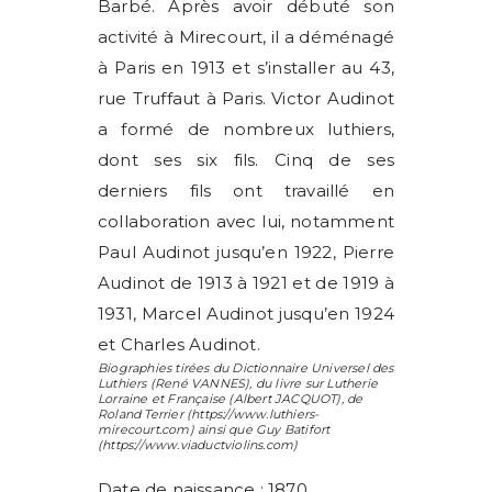
Barbé. Après avoir débuté son
activité à Mirecourt, il a déménagé
à Paris en 1913 et s’installer au 43,
rue Truffaut à Paris. Victor Audinot
a formé de nombreux luthiers,
dont ses six fils. Cinq de ses
derniers fils ont travaillé en
collaboration avec lui, notamment
Paul Audinot jusqu’en 1922, Pierre
Audinot de 1913 à 1921 et de 1919 à
1931, Marcel Audinot jusqu’en 1924
et Charles Audinot.
Biographies tirées du Dictionnaire Universel des
Luthiers (
René VANNES
), du livre sur Lutherie
Lorraine et Française (
Albert JACQUOT
), de
Roland Terrier
(https://www.luthiers-
mirecourt.com) ainsi que
Guy Batifort
(https://www.viaductviolins.com)
Date de naissance : 1870