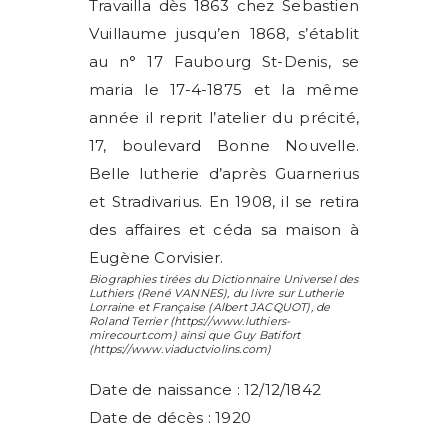
Travailla dès 1863 chez Sebastien
Vuillaume jusqu’en 1868, s’établit
au n° 17 Faubourg St-Denis, se
maria le 17-4-1875 et la même
année il reprit l’atelier du précité,
17, boulevard Bonne Nouvelle.
Belle lutherie d’après Guarnerius
et Stradivarius. En 1908, il se retira
des affaires et céda sa maison à
Eugène Corvisier.
Biographies tirées du Dictionnaire Universel des
Luthiers (
René VANNES
), du livre sur Lutherie
Lorraine et Française (
Albert JACQUOT
), de
Roland Terrier
(https://www.luthiers-
mirecourt.com) ainsi que
Guy Batifort
(https://www.viaductviolins.com)
Date de naissance : 12/12/1842
Date de décès : 1920