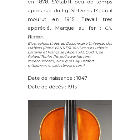
en 1878. S’établit peu de temps
après rue du Fg. St-Denis 14, où il
mourut en 1915. Travail très
apprécié. Marque au fer :
Ch.
Husson.
Biographies tirées du Dictionnaire Universel des
Luthiers (
René VANNES
), du livre sur Lutherie
Lorraine et Française (
Albert JACQUOT
), de
Roland Terrier
(https://www.luthiers-
mirecourt.com) ainsi que
Guy Batifort
(https://www.viaductviolins.com)
Date de naissance : 1847
Date de décès : 1915