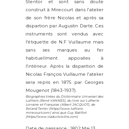
Stentor et sont sans doute
construit à Mirecourt dans l’atelier
de son frère Nicolas et après sa
dispartion par Augustin Darte. Ces
instruments sont vendus avec
l’étiquette de N.F Vuillaume mais
sans ses marques au fer
habituellment apposées à
l’intérieur. Après la disparition de
Nicolas François Vuillaume l’atelier
sera repris en 1875 par Georges
Mougenot (1843-1937).
Biographies tirées du Dictionnaire Universel des
Luthiers (
René VANNES
), du livre sur Lutherie
Lorraine et Française (
Albert JACQUOT
), de
Roland Terrier
(https://www.luthiers-
mirecourt.com) ainsi que
Guy Batifort
(https://www.viaductviolins.com)
Date de naissance : 1802 Mai 13