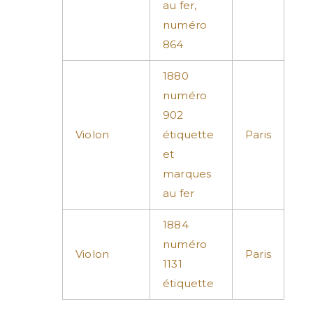
au fer,
numéro
864
1880
numéro
902
Violon
étiquette
Paris
et
marques
au fer
1884
numéro
Violon
Paris
1131
étiquette