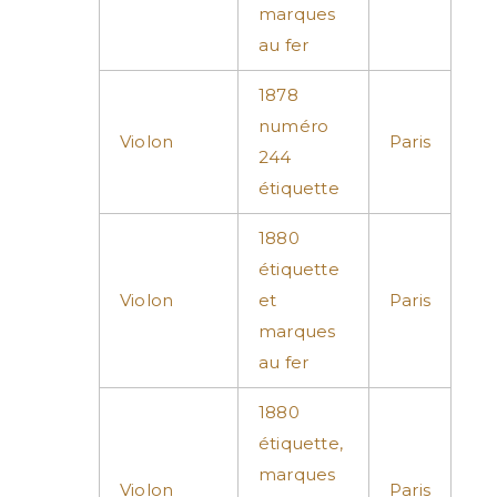
marques
au fer
1878
numéro
Violon
Paris
244
étiquette
1880
étiquette
Violon
et
Paris
marques
au fer
1880
étiquette,
marques
Violon
Paris